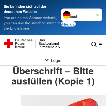
Sie befinden sich auf der
Sprache wechseln zu
deutschen Website
You are on the German website,
you can use the switch to switch to
Alles klar
the English one
DRK
Stadtverband
Pirmasens e.V.
Login
Überschrift – Bitte
ausfüllen (Kopie 1)