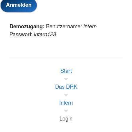
Demozugang:
Benutzername:
intern
Passwort:
intern123
Start
Das DRK
Intern
Login