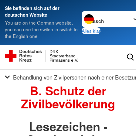
Sie befinden sich auf der
Sprache wechseln zu
deutschen Website
You are on the German website,
you can use the switch to switch to
Alles klar
the English one
DRK
Stadtverband
Pirmasens e.V.
Behandlung von Zivilpersonen nach einer Besetzu
B. Schutz der
Zivilbevölkerung
Lesezeichen -